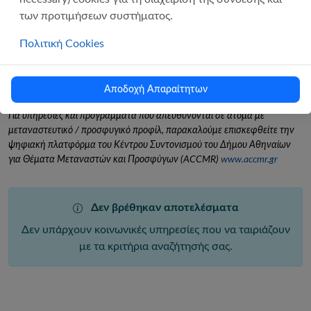
των προτιμήσεων συστήματος.
Πολιτική Cookies
Αναζήτηση
Αποδοχή Απαραίτητων
Για υπηρεσίες και προγράμματα που απευθύνονται σε άτομα με
μεταναστευτικό / προσφυγικό προφίλ, παρακαλούμε επισκεφθείτε την
ψηφιακή πλατφόρμα του Κέντρου Συντονισμού του Δήμου Αθηναίων
για Θέματα Μεταναστών και Προσφύγων (ACCMR)
www.accmr.gr
Δεν βρέθηκαν αποτελέσματα
Δεν υπάρχουν κοινωνικές υπηρεσίες που να ταιριάζουν
με τα κριτήρια αναζήτησής σας.